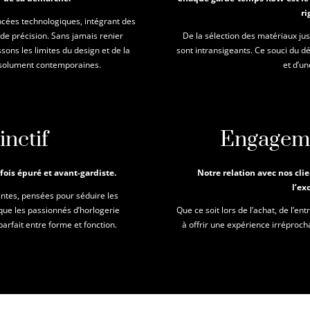
ri
cées technologiques, intégrant des
 précision. Sans jamais renier
De la sélection des matériaux jus
ssons les limites du design et de la
sont intransigeants. Ce souci du dét
résolument contemporaines.
et d’u
inctif
Engageme
 fois épuré et avant-gardiste.
Notre relation avec nos clie
l’ex
santes, pensées pour séduire les
ue les passionnés d’horlogerie
Que ce soit lors de l’achat, de l’en
arfait entre forme et fonction.
à offrir une expérience irréprocha