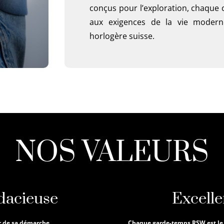
conçus pour l’exploration, chaque
aux exigences de la vie modern
horlogère suisse.
NOS VALEURS
dacieuse
Excelle
r de sa démarche.
Chaque garde-temps RSW est le fr