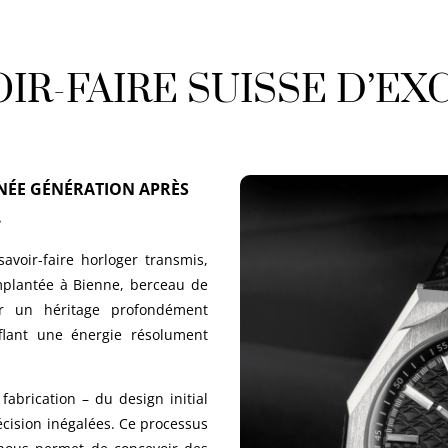
OIR-FAIRE SUISSE D’EX
NNÉE GÉNÉRATION APRÈS
.
avoir-faire horloger transmis,
Implantée à Bienne, berceau de
sur un héritage profondément
fflant une énergie résolument
abrication – du design initial
écision inégalées. Ce processus