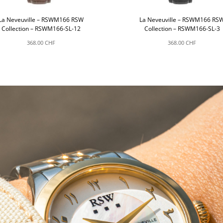
La Neveuville – RSWM166 RSW
La Neveuville – RSWM166 RS
Collection – RSWM166-SL-12
Collection – RSWM166-SL-3
368.00
CHF
368.00
CHF