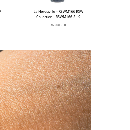
W
La Neveuville – RSWM166 RSW
Collection – RSWM166-SL-9
368.00
CHF