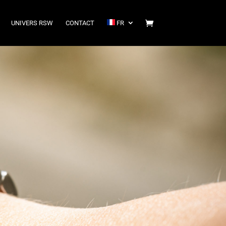
UNIVERS RSW
CONTACT
FR